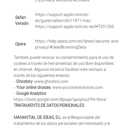
ES/privacy/websites/#cookies
https://support.apple.com/es-
Safari
es/guide/safari/sfri11471/mac
Versión
https://support.apple.com/es-es/HT201265
https://help.opera.com/en/latest/security-and-
Opera
privacy/#clearBrowsingData
También puede revocar su consentimiento para el uso de
cookies a través de herramientas de uso libre disponibles
en internet. Algunos terceros facilitan este rechazo a
través de los siguientes enlaces:
-
Ghostery
: www.ghostery.com
-
Your online choices
: www.youronlinechoices.com
-
Google Analytics
:
https://tools.google.com/dlpage/gaoptout?hl=None
TRATAMIENTO DE DATOS PERSONALES
MANANTIAL DE IDEAS, S.L.
es el Responsable del
tratamiento de los datos personales del Interesado y le