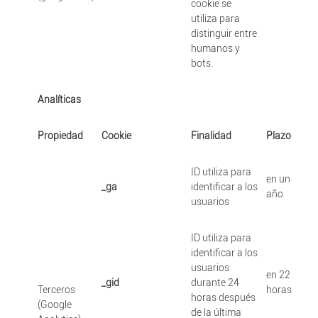
cookie se
utiliza para
distinguir entre
humanos y
bots.
Analíticas
Propiedad
Cookie
Finalidad
Plazo
ID utiliza para
en un
_ga
identificar a los
año
usuarios
ID utiliza para
identificar a los
usuarios
en 22
_gid
durante 24
Terceros
horas
horas después
(Google
de la última