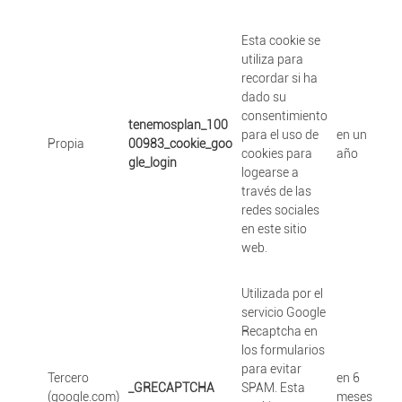
Esta cookie se
utiliza para
recordar si ha
dado su
consentimiento
tenemosplan_100
para el uso de
en un
Propia
00983_cookie_goo
cookies para
año
gle_login
logearse a
través de las
redes sociales
en este sitio
web.
Utilizada por el
servicio Google
Recaptcha en
los formularios
para evitar
Tercero
en 6
_GRECAPTCHA
SPAM. Esta
(google.com)
meses